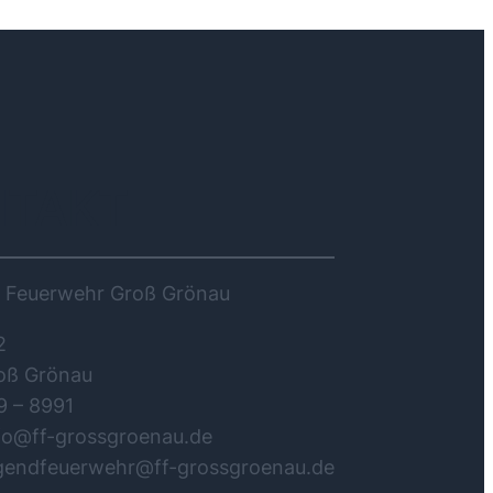
NTAKT
ge Feuerwehr Groß Grönau
2
oß Grönau
9 – 8991
nfo@ff-grossgroenau.de
ugendfeuerwehr@ff-grossgroenau.de