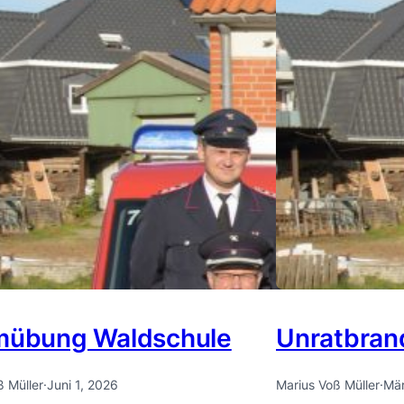
mübung Waldschule
Unratbran
ß Müller
·
Juni 1, 2026
Marius Voß Müller
·
Mär