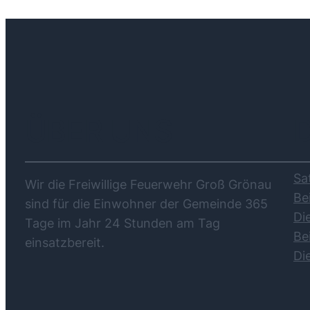
ÜBER UNS
Sa
Wir die Freiwillige Feuerwehr Groß Grönau
Be
sind für die Einwohner der Gemeinde 365
Di
Tage im Jahr 24 Stunden am Tag
Be
einsatzbereit.
Di