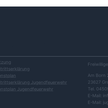
DOWNLOADS
KO
tzung
Freiwilli
itrittserklärung
Am Born 
enstplan
23627 Gr
itrittserklärung Jugendfeuerwehr
Tel. 0450
enstplan Jugendfeuerwehr
E-Mail: i
E-Mail: j