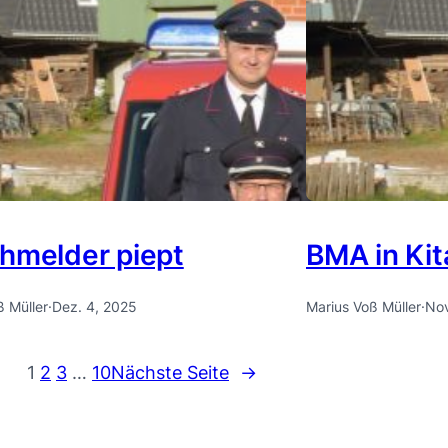
hmelder piept
BMA in Kit
ß Müller
·
Dez. 4, 2025
Marius Voß Müller
·
Nov
1
2
3
…
10
Nächste Seite
→