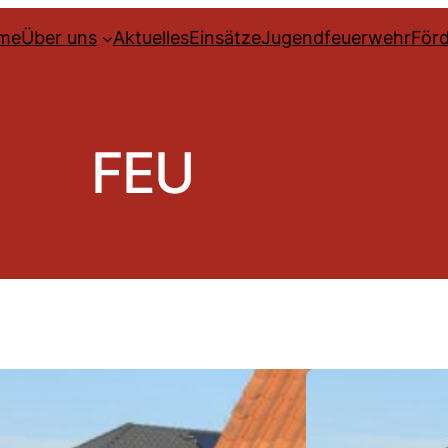
me
Über uns
Aktuelles
Einsätze
Jugendfeuerwehr
Förd
FEU