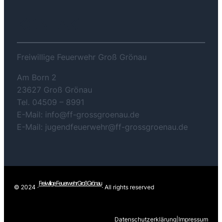
KONTAKT
Freiwillige Feuerwehr Groß Grönau
Am Born 2
23627 Groß Grönau
Tel. 04509 – 8991
E-Mail: info@ff-grossgroenau.de
E-Mail: jugendfeuerwehr@ff-grossgroenau.de
Freiwilige Feuerwehr Groß Grönau
© 2024 ·
· All rights reserved
Datenschutzerklärung
|
Impressum