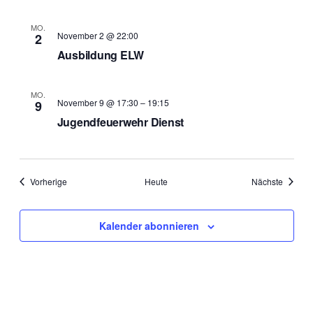
MO.
November 2 @ 22:00
2
Ausbildung ELW
MO.
November 9 @ 17:30
–
19:15
9
Jugendfeuerwehr Dienst
Veranstaltungen
Veranst
Vorherige
Heute
Nächste
Kalender abonnieren