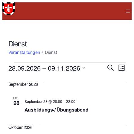
Dienst
Veranstaltungen
Dienst
Veranstaltungen
Verans
28.09.2026
 – 
09.11.2026
Ver
Suche
Liste
Datum
Suche
Ans
wählen.
September 2026
Nav
und
MO.
Ansich
September 28 @ 20:00
–
22:00
28
Ausbildungs-/ Übungsabend
Naviga
Oktober 2026