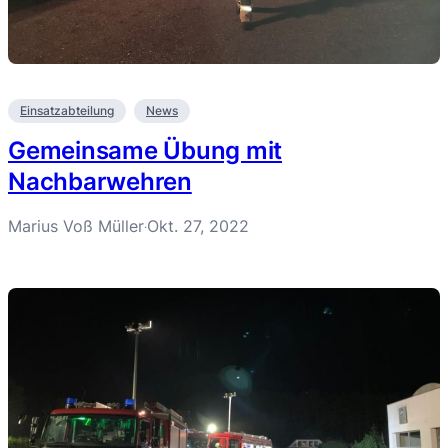
Einsatzabteilung
News
Gemeinsame Übung mit
Nachbarwehren
Marius Voß Müller
Okt. 27, 2022
·