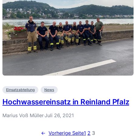
Einsatzabteilung
News
Hochwassereinsatz in Reinland Pfalz
Marius Voß Müller
Juli 26, 2021
·
←
Vorherige Seite
1
2
3