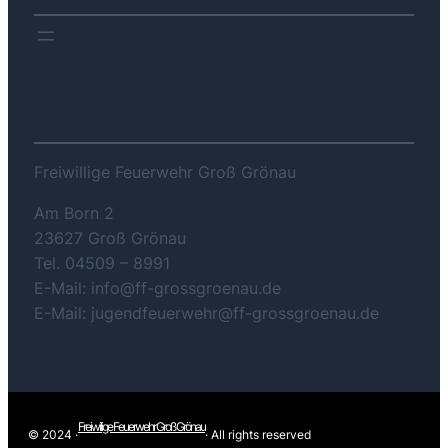
KONTAKT
Freiwillige Feuerwehr Groß Grönau
Am Born 2
23627 Groß Grönau
Tel. 04509 – 8991
E-Mail: info@ff-grossgroenau.de
E-Mail: jugendfeuerwehr@ff-grossgroenau.de
Freiwilige Feuerwehr Groß Grönau
© 2024 ·
· All rights reserved