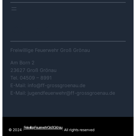
KONTAKT
Freiwillige Feuerwehr Groß Grönau
Am Born 2
23627 Groß Grönau
Tel. 04509 – 8991
E-Mail: info@ff-grossgroenau.de
E-Mail: jugendfeuerwehr@ff-grossgroenau.de
Freiwilige Feuerwehr Groß Grönau
© 2024 ·
· All rights reserved