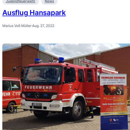
Jugendfeuerwehr
News
Ausflug Hansapark
Marius Voß Müller
·
Aug. 27, 2022